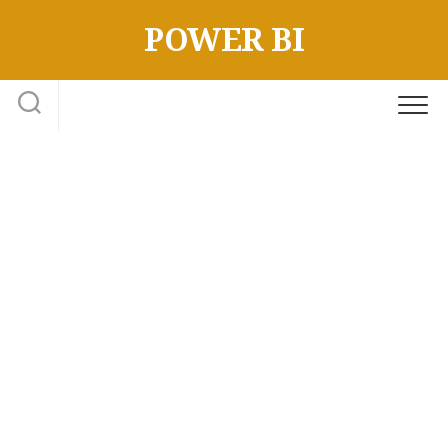
Skip
POWER BI
to
content