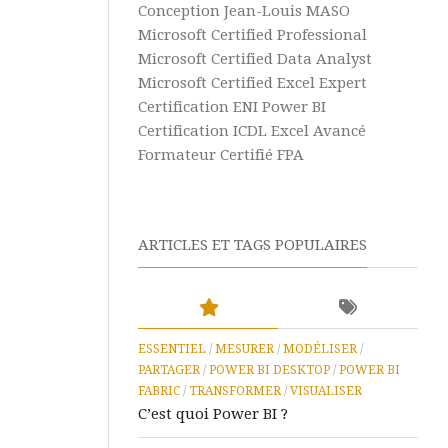
Power
Conception Jean-Louis MASO
BI
Microsoft Certified Professional
Microsoft Certified Data Analyst
Business
Intelligence
Microsoft Certified Excel Expert
Certification ENI Power BI
Analyse
Certification ICDL Excel Avancé
de
Formateur Certifié FPA
Données
Aide
&
Tutos
ARTICLES ET TAGS POPULAIRES
Excel
Aide
&
Tutos
ESSENTIEL
/
MESURER
/
MODÉLISER
/
Access
PARTAGER
/
POWER BI DESKTOP
/
POWER BI
FABRIC
/
TRANSFORMER
/
VISUALISER
Aide
C’est quoi Power BI ?
&
Tutos