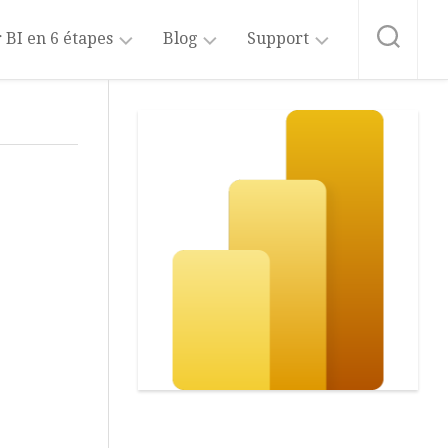
 BI en 6 étapes
Blog
Support
sformer
Blog
A
Power
propos
BI
de
liser
ce
site
Blog
rer
Fabric
Intelligence
er
Artificielle
liser
Power
Copilot
ager
Abonnement
au
Blog
Formation