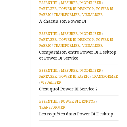
ESSENTIEL
/
MESURER
/
MODÉLISER
/
IA
PARTAGER
/
POWER BI DESKTOP
/
POWER BI
FABRIC
/
TRANSFORMER
/
VISUALISER
Microsoft
À chacun son Power BI
Learn
Microsoft
ESSENTIEL
/
MESURER
/
MODÉLISER
/
365
PARTAGER
/
POWER BI DESKTOP
/
POWER BI
FABRIC
/
TRANSFORMER
/
VISUALISER
Assistance
Comparaison entre Power BI Desktop
à
et Power BI Service
Distance
ESSENTIEL
/
MESURER
/
MODÉLISER
/
PARTAGER
/
POWER BI FABRIC
/
TRANSFORMER
/
VISUALISER
C’est quoi Power BI Service ?
ESSENTIEL
/
POWER BI DESKTOP
/
TRANSFORMER
Les requêtes dans Power BI Desktop