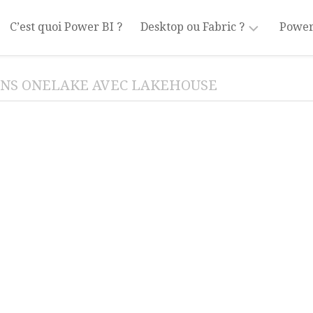
C’est quoi Power BI ?
Desktop ou Fabric ?
Power
Power
Tran
ANS ONELAKE AVEC LAKEHOUSE
BI
Desktop
Modé
Power
Mesu
BI
Fabric
Filtr
Visua
Part